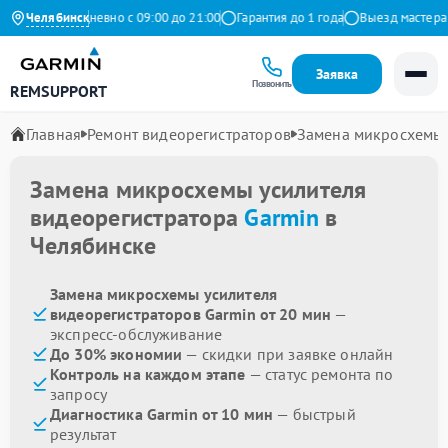
декс
Челябинск
Ежедневно с 09:00 до 21:00
Гарантия до 1 года
Выезд мастера бе
Заявка
Позвонить
REMSUPPORT
Главная
Ремонт видеорегистраторов
Замена микросхемы 
Замена микросхемы усилителя
видеорегистратора
Garmin
в
Челябинске
Замена микросхемы усилителя
видеорегистраторов Garmin от 20 мин
—
экспресс-обслуживание
До 30% экономии
— скидки при заявке онлайн
Контроль на каждом этапе
— статус ремонта по
запросу
Диагностика Garmin от 10 мин
— быстрый
результат