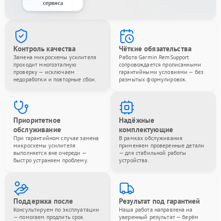
сервиса
Контроль качества
Чёткие обязательства
Замена микросхемы усилителя
Работа Garmin RemSupport
проходит многоэтапную
сопровождается прописанными
проверку — исключаем
гарантийными условиями — без
недоработки и повторные сбои.
размытых формулировок.
Приоритетное
Надёжные
обслуживание
комплектующие
При гарантийном случае замена
В рамках обслуживания
микросхемы усилителя
применяем проверенные детали
выполняется вне очереди —
— для стабильной работы
быстро устраняем проблему.
устройства.
Поддержка после
Результат под гарантией
Консультируем по эксплуатации
Наша работа направлена на
— помогаем продлить срок
уверенный результат — берём