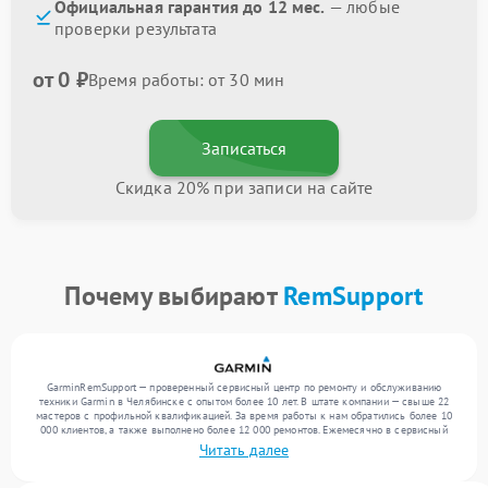
Официальная гарантия до 12 мес.
— любые
проверки результата
от 0 ₽
Время работы: от 30 мин
Записаться
Скидка 20% при записи на сайте
Почему выбирают
RemSupport
GarminRemSupport — проверенный сервисный центр по ремонту и обслуживанию
техники Garmin в Челябинске с опытом более 10 лет. В штате компании — свыше 22
мастеров с профильной квалификацией. За время работы к нам обратились более 10
000 клиентов, а также выполнено более 12 000 ремонтов. Ежемесячно в сервисный
центр поступает свыше 300 единиц техники, включая , , . Мы устраняем поломки
Читать далее
любой сложности и предлагаем стабильный уровень сервиса благодаря опыту
команды.