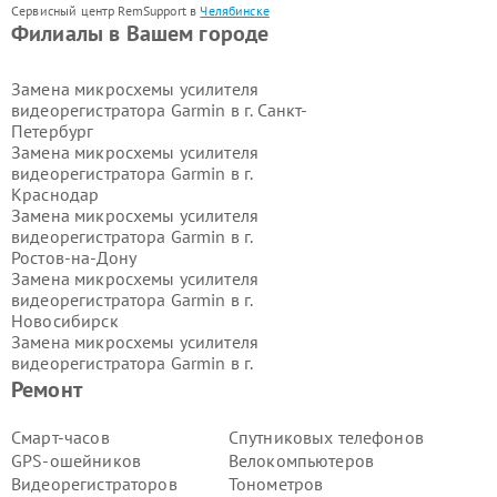
Сервисный центр RemSupport в
Челябинске
Филиалы в Вашем городе
Замена микросхемы усилителя
видеорегистратора Garmin в г.
Санкт-
Петербург
Замена микросхемы усилителя
видеорегистратора Garmin в г.
Краснодар
Замена микросхемы усилителя
видеорегистратора Garmin в г.
Ростов-на-Дону
Замена микросхемы усилителя
видеорегистратора Garmin в г.
Новосибирск
Замена микросхемы усилителя
видеорегистратора Garmin в г.
Екатеринбург
Ремонт
Замена микросхемы усилителя
видеорегистратора Garmin в г.
Смарт-часов
Спутниковых телефонов
Казань
GPS-ошейников
Велокомпьютеров
Замена микросхемы усилителя
Видеорегистраторов
Тонометров
видеорегистратора Garmin в г.