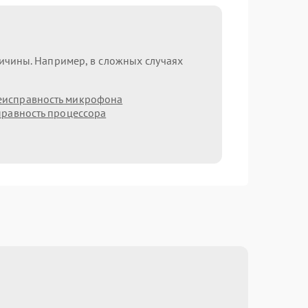
ричины. Например, в сложных случаях
еисправность микрофона
равность процессора