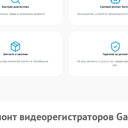
Быстрая диагностика
Срочный ремонт Garm
ичину перед устранением дефекта.
Большинство устройств ремонтируются 
Запчасти в наличии
Гарантия на ремонт
склад запчастей Garmin в Челябинске.
На все запчасти и услуги мы предостав
мес.
монт видеорегистраторов G