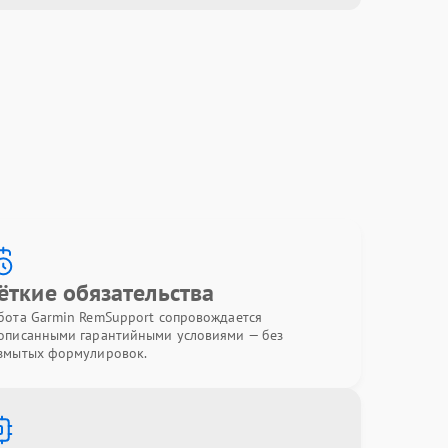
ёткие обязательства
бота Garmin RemSupport сопровождается
описанными гарантийными условиями — без
змытых формулировок.