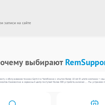
и записи на сайте
очему выбирают
RemSuppo
онту и обслуживанию техники Garmin в Челябинске с опытом более 10 лет. В штате компании — св
емонтов. Ежемесячно в сервисный центр поступает более 300 устройств, включая , , . Мы устраняе