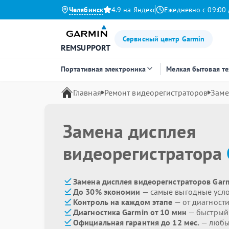
Челябинск
4.9 на Яндекс
Ежедневно с 09:00 
Сервисный центр Garmin
REMSUPPORT
Портативная электроника
Мелкая бытовая т
Главная
Ремонт видеорегистраторов
Заме
Замена дисплея
видеорегистратора
Замена дисплея видеорегистраторов Garm
До 30% экономии
— самые выгодные усл
Контроль на каждом этапе
— от диагност
Диагностика Garmin от 10 мин
— быстрый 
Официальная гарантия до 12 мес.
— любые