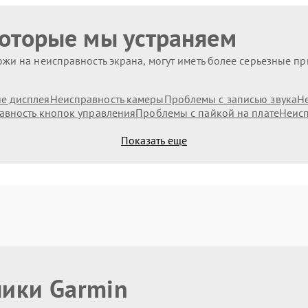
которые мы устраняем
жи на неисправность экрана, могут иметь более серьезные п
е дисплея
Неисправность камеры
Проблемы с записью звука
Н
авность кнопок управления
Проблемы с пайкой на плате
Неисп
Показать еще
ники Garmin