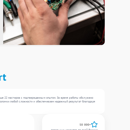
rt
ыше 22 мастеров с подтвержденным опытом. За время работы обслужено
м поломки любой сложности и обеспечиваем надежный результат благодаря
50 000+
довольных клиентов по всей России