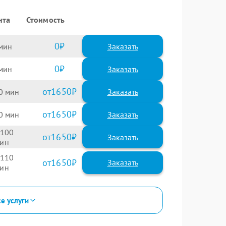
нта
Стоимость
0
Заказать
0
Заказать
1650
0
1650
0
100
1650
110
1650
се услуги