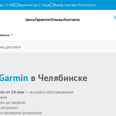
до 21:00
Гарантия до 1 года
Выезд мастера бесплатно
Цены
Гарантия
Отзывы
Контакты
ехника
на дисплея
Garmin
в Челябинске
in от 20 мин
— экспресс-обслуживание
овия
ики до выдачи
результат
 проверки результата