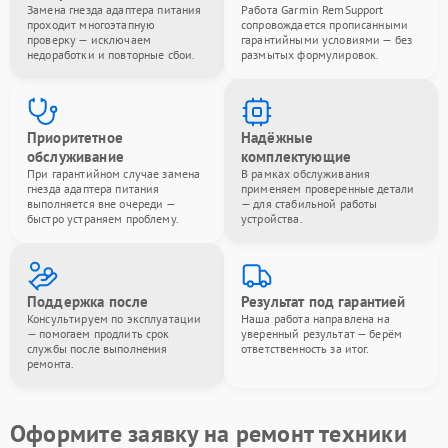
Замена гнезда адаптера питания
Работа Garmin RemSupport
проходит многоэтапную
сопровождается прописанными
проверку — исключаем
гарантийными условиями — без
недоработки и повторные сбои.
размытых формулировок.
Приоритетное
Надёжные
обслуживание
комплектующие
При гарантийном случае замена
В рамках обслуживания
гнезда адаптера питания
применяем проверенные детали
выполняется вне очереди —
— для стабильной работы
быстро устраняем проблему.
устройства.
Поддержка после
Результат под гарантией
Консультируем по эксплуатации
Наша работа направлена на
— помогаем продлить срок
уверенный результат — берём
службы после выполнения
ответственность за итог.
ремонта.
Оформите заявку на ремонт техники