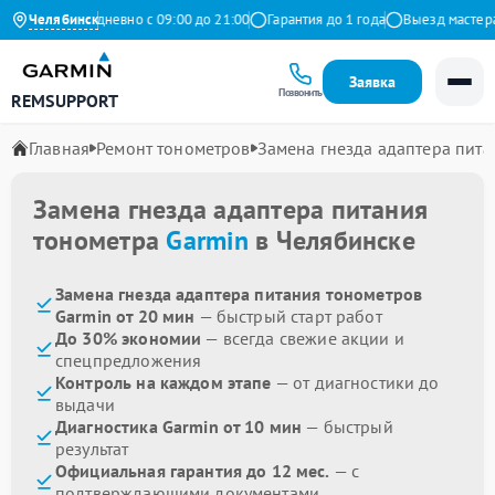
Яндекс
Челябинск
Ежедневно с 09:00 до 21:00
Гарантия до 1 года
Выезд мастера б
Заявка
Позвонить
REMSUPPORT
Главная
Ремонт тонометров
Замена гнезда адаптера пита
Замена гнезда адаптера питания
тонометра
Garmin
в Челябинске
Замена гнезда адаптера питания тонометров
Garmin от 20 мин
— быстрый старт работ
До 30% экономии
— всегда свежие акции и
спецпредложения
Контроль на каждом этапе
— от диагностики до
выдачи
Диагностика Garmin от 10 мин
— быстрый
результат
Официальная гарантия до 12 мес.
— с
подтверждающими документами