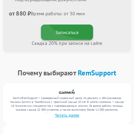
от 880 ₽
Время работы: от 30 мин
Записаться
Скидка 20% при записи на сайте
Почему выбирают
RemSupport
GarminRemSupport — проверенный сервисный центр по ремонту и обслуживанию
техники Garmin в Челябинске с практикой свыше 10 лет. В штате компании — свыше
14 технических специалистов с подтвержденным опытом. За время работы помощь
оказана свыше 10 000 клиентов, а также выполнено более 12 000 ремонтов.
Ежемесячно в сервисный центр поступает более 300 обращений, включая , , . Мы
Читать далее
выполняем ремонт различного уровня сложности и предлагаем стабильный уровень
сервиса благодаря отлаженным процессам ремонта.