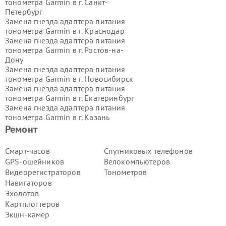
тонометра Garmin в г.
Санкт-
Петербург
Замена гнезда адаптера питания
тонометра Garmin в г.
Краснодар
Замена гнезда адаптера питания
тонометра Garmin в г.
Ростов-на-
Дону
Замена гнезда адаптера питания
тонометра Garmin в г.
Новосибирск
Замена гнезда адаптера питания
тонометра Garmin в г.
Екатеринбург
Замена гнезда адаптера питания
тонометра Garmin в г.
Казань
Замена гнезда адаптера питания
Ремонт
тонометра Garmin в г.
Воронеж
Замена гнезда адаптера питания
Смарт-часов
Спутниковых телефонов
тонометра Garmin в г.
Волгоград
GPS-ошейников
Велокомпьютеров
Замена гнезда адаптера питания
Видеорегистраторов
Тонометров
тонометра Garmin в г.
Самара
Навигаторов
Замена гнезда адаптера питания
Эхолотов
тонометра Garmin в г.
Пермь
Замена гнезда адаптера питания
Картплоттеров
тонометра Garmin в г.
Красноярск
Экшн-камер
Замена гнезда адаптера питания