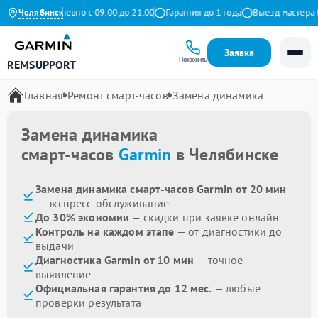
декс
Челябинск
Ежедневно с 09:00 до 21:00
Гарантия до 1 года
Выезд мастера бес
Заявка
Позвонить
REMSUPPORT
Главная
Ремонт смарт-часов
Замена динамика
Замена динамика
смарт-часов
Garmin
в Челябинске
Замена динамика смарт-часов Garmin от 20 мин
— экспресс-обслуживание
До 30% экономии
— скидки при заявке онлайн
Контроль на каждом этапе
— от диагностики до
выдачи
Диагностика Garmin от 10 мин
— точное
выявление
Официальная гарантия до 12 мес.
— любые
проверки результата