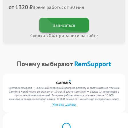
от 1320 ₽
Время работы: от 30 мин
Записаться
Скидка 20% при записи на сайте
Почему выбирают
RemSupport
GarminRemSupport — надежный сервисный центр по ремонту и обслуживанию техники
Garmin в Челябинске со стажем от 10 лет. В штате компании — свыше 14 инженеров с
профильной квалификацией. За время работы помощь оказана свыше 10 000
клиентов, а также выполнено свыше 12 000 ремонтов. Ежемесячно в сервисный центр
поступает более 300 устройств, включая , , . Мы устраняем поломки любой сложности
Читать далее
и предлагаем стабильный уровень сервиса благодаря использованию современного
оборудования.