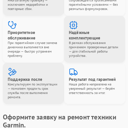
многоэтапную проверку —
сопровождается прописанными
исключаем недоработки и
гарантийными условиями — без
повторные сбои.
размытых формулировок.
Приоритетное
Надёжные
обслуживание
комплектующие
При гарантийном случае замена
В рамках обслуживания
динамика выполняется вне
применяем проверенные детали
очереди — быстро устраняем
— для стабильной работы
проблему.
устройства.
Поддержка после
Результат под гарантией
Консультируем по эксплуатации
Наша работа направлена на
— помогаем продлить срок
уверенный результат — берём
службы после выполнения
ответственность за итог.
ремонта.
Оформите заявку на ремонт техники
Garmin.