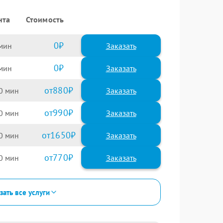
нта
Стоимость
0
Заказать
0
Заказать
880
0
990
0
1650
0
770
0
зать все услуги