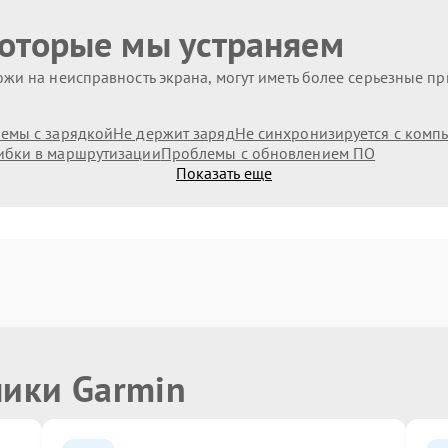
которые мы устраняем
жи на неисправность экрана, могут иметь более серьезные п
емы с зарядкой
Не держит заряд
Не синхронизируется с комп
бки в маршрутизации
Проблемы с обновлением ПО
Показать еще
ники Garmin