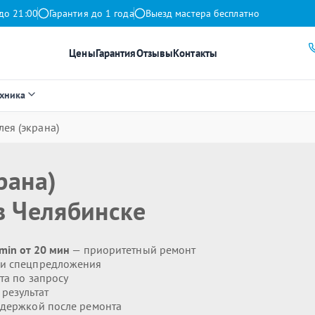
до 21:00
Гарантия до 1 года
Выезд мастера бесплатно
Цены
Гарантия
Отзывы
Контакты
ехника
ея (экрана)
рана)
 Челябинске
min от 20 мин
— приоритетный ремонт
 и спецпредложения
та по запросу
результат
держкой после ремонта