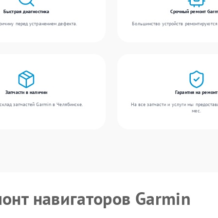
Быстрая диагностика
Срочный ремонт Garm
ичину перед устранением дефекта.
Большинство устройств ремонтируются 
Запчасти в наличии
Гарантия на ремонт
склад запчастей Garmin в Челябинске.
На все запчасти и услуги мы предостав
мес.
монт навигаторов Garmin