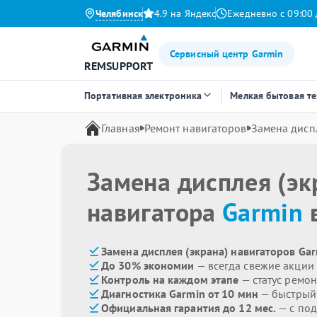
Челябинск
4.9 на Яндекс
Ежедневно с 09:00 
Сервисный центр Garmin
REMSUPPORT
Портативная электроника
Мелкая бытовая т
Главная
Ремонт навигаторов
Замена диспл
Замена дисплея (эк
навигатора
Garmin
в
Замена дисплея (экрана) навигаторов Gar
До 30% экономии
— всегда свежие акции
Контроль на каждом этапе
— статус ремон
Диагностика Garmin от 10 мин
— быстрый 
Официальная гарантия до 12 мес.
— с под