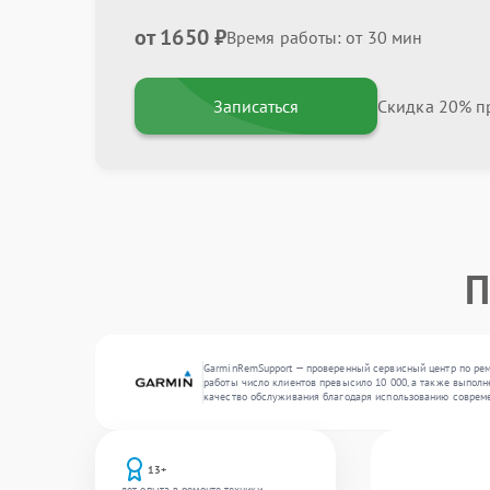
от 1650 ₽
Время работы: от 30 мин
Записаться
Скидка 20% пр
П
GarminRemSupport — проверенный сервисный центр по рем
работы число клиентов превысило 10 000, а также выполне
качество обслуживания благодаря использованию совреме
13+
лет опыта в ремонте техники