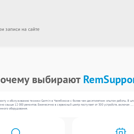
и записи на сайте
очему выбирают
RemSuppo
онту и обслуживанию техники Garmin в Челябинске с более чем десятилетним опытом работы. В шт
но свыше 12 000 ремонтов. Ежемесячно в сервисный центр поступает от 300 устройств, включая , ,
нного оборудования.