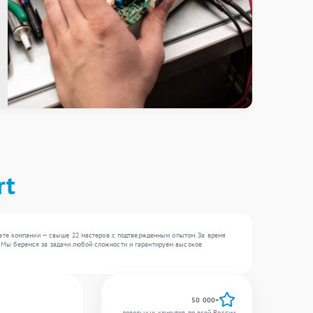
rt
ате компании — свыше 22 мастеров с подтвержденным опытом. За время
 . Мы беремся за задачи любой сложности и гарантируем высокое
50 000+
довольных клиентов по всей России