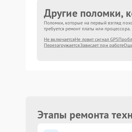
Другие поломки, 
Поломки, которые на первый взгляд похо
требуется ремонт платы или процессора.
Не включается
Не ловит сигнал GPS
Пробл
Перезагружается
Зависает при работе
Оши
Этапы ремонта тех