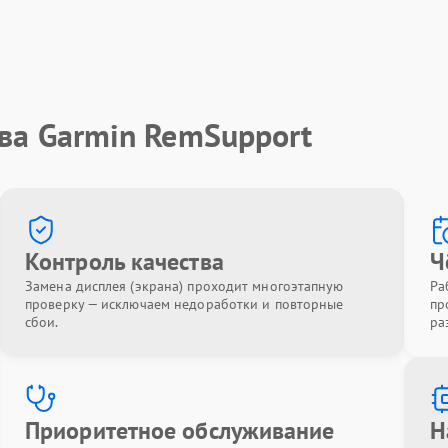
ва Garmin RemSupport
Контроль качества
Ч
Замена дисплея (экрана) проходит многоэтапную
Ра
проверку — исключаем недоработки и повторные
пр
сбои.
ра
Приоритетное обслуживание
Н