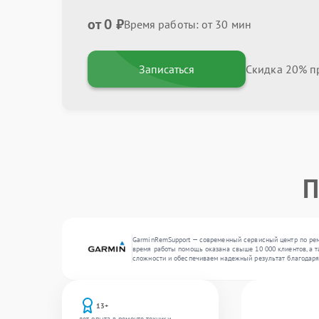
от 0 ₽
Время работы: от 30 мин
Записаться
Скидка 20% пр
П
GarminRemSupport — современный сервисный центр по рем
время работы помощь оказана свыше 10 000 клиентов, а т
сложности и обеспечиваем надежный результат благодар
13+
лет опыта в ремонте техники