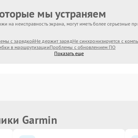
которые мы устраняем
жи на неисправность экрана, могут иметь более серьезные п
емы с зарядкой
Не держит заряд
Не синхронизируется с комп
бки в маршрутизации
Проблемы с обновлением ПО
Показать еще
ники Garmin