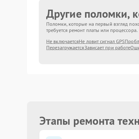
Другие поломки, 
Поломки, которые на первый взгляд похо
требуется ремонт платы или процессора.
Не включается
Не ловит сигнал GPS
Пробл
Перезагружается
Зависает при работе
Оши
Этапы ремонта тех