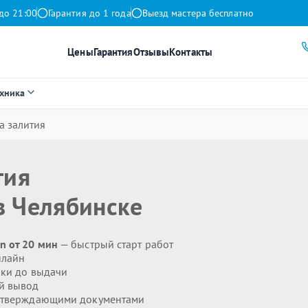
до 21:00
Гарантия до 1 года
Выезд мастера бесплатно
Цены
Гарантия
Отзывы
Контакты
ехника
а залития
тия
 Челябинске
n от 20 мин
— быстрый старт работ
нлайн
ики до выдачи
й вывод
дтверждающими документами