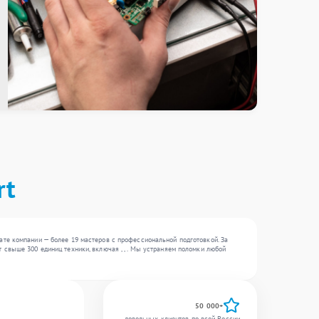
rt
те компании — более 19 мастеров с профессиональной подготовкой. За
свыше 300 единиц техники, включая , , . Мы устраняем поломки любой
50 000+
довольных клиентов по всей России