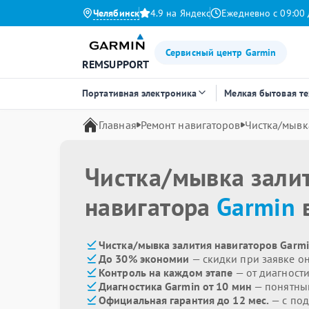
Челябинск
4.9 на Яндекс
Ежедневно с 09:00 
Сервисный центр Garmin
REMSUPPORT
Портативная электроника
Мелкая бытовая т
Главная
Ремонт навигаторов
Чистка/мывк
Чистка/мывка зали
навигатора
Garmin
в
Чистка/мывка залития навигаторов Garmi
До 30% экономии
— скидки при заявке о
Контроль на каждом этапе
— от диагност
Диагностика Garmin от 10 мин
— понятны
Официальная гарантия до 12 мес.
— с по