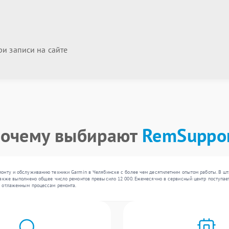
и записи на сайте
очему выбирают
RemSuppo
онту и обслуживанию техники Garmin в Челябинске с более чем десятилетним опытом работы. В шта
акже выполнено общее число ремонтов превысило 12 000. Ежемесячно в сервисный центр поступает 
я отлаженным процессам ремонта.