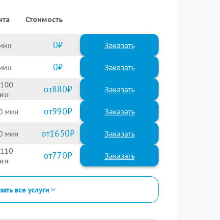
нта
Стоимость
0
Заказать
0
Заказать
100
880
990
0
1650
0
110
770
зать все услуги