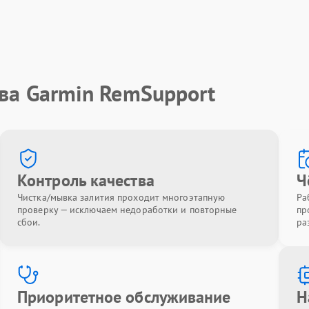
ва Garmin RemSupport
Контроль качества
Ч
Чистка/мывка залития проходит многоэтапную
Ра
проверку — исключаем недоработки и повторные
пр
сбои.
ра
Приоритетное обслуживание
Н