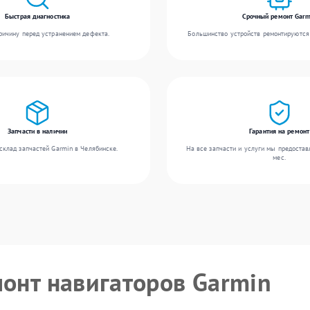
Быстрая диагностика
Срочный ремонт Garm
ичину перед устранением дефекта.
Большинство устройств ремонтируются 
Запчасти в наличии
Гарантия на ремонт
склад запчастей Garmin в Челябинске.
На все запчасти и услуги мы предостав
мес.
монт навигаторов Garmin