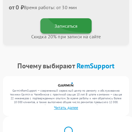
от 0 ₽
Время работы: от 30 мин
Записаться
Скидка 20% при записи на сайте
Почему выбирают
RemSupport
GarminRemSupport — современный сервисный центр по ремонту и обслуживанию
техники Garmin в Челябинске с практикой свыше 10 лет. В штате компании — свыше
22 инженеров с подтвержденным опытом. За время работы к нам обратились более
10 000 клиентов, а также выполнено общее число ремонтов превысило 12 000.
Ежемесячно в сервисный центр поступает более 300 обращений, включая , , . Мы
Читать далее
выполняем ремонт различного уровня сложности и предлагаем стабильный уровень
сервиса благодаря отлаженным процессам ремонта.