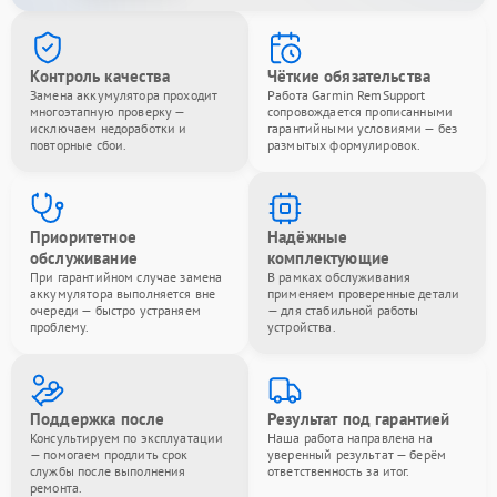
Контроль качества
Чёткие обязательства
Замена аккумулятора проходит
Работа Garmin RemSupport
многоэтапную проверку —
сопровождается прописанными
исключаем недоработки и
гарантийными условиями — без
повторные сбои.
размытых формулировок.
Приоритетное
Надёжные
обслуживание
комплектующие
При гарантийном случае замена
В рамках обслуживания
аккумулятора выполняется вне
применяем проверенные детали
очереди — быстро устраняем
— для стабильной работы
проблему.
устройства.
Поддержка после
Результат под гарантией
Консультируем по эксплуатации
Наша работа направлена на
— помогаем продлить срок
уверенный результат — берём
службы после выполнения
ответственность за итог.
ремонта.