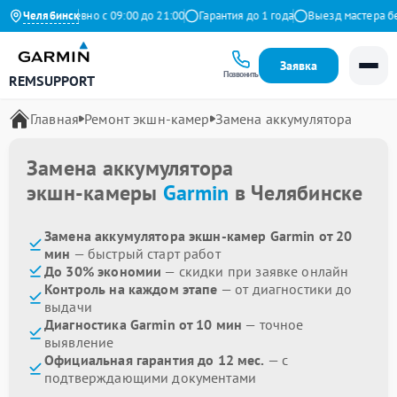
кс
Челябинск
Ежедневно с 09:00 до 21:00
Гарантия до 1 года
Выезд мастера бесп
Заявка
Позвонить
REMSUPPORT
Главная
Ремонт экшн-камер
Замена аккумулятора
Замена аккумулятора
экшн-камеры
Garmin
в Челябинске
Замена аккумулятора экшн-камер Garmin от 20
мин
— быстрый старт работ
До 30% экономии
— скидки при заявке онлайн
Контроль на каждом этапе
— от диагностики до
выдачи
Диагностика Garmin от 10 мин
— точное
выявление
Официальная гарантия до 12 мес.
— с
подтверждающими документами