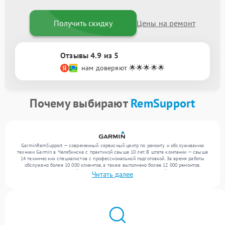
Получить скидку
Цены на ремонт
Отзывы 4.9 из 5
нам доверяют 🌟🌟🌟🌟🌟
Почему выбирают
RemSupport
GarminRemSupport — современный сервисный центр по ремонту и обслуживанию
техники Garmin в Челябинске с практикой свыше 10 лет. В штате компании — свыше
14 технических специалистов с профессиональной подготовкой. За время работы
обслужено более 10 000 клиентов, а также выполнено более 12 000 ремонтов.
Ежемесячно в сервисный центр поступает более 300 обращений, включая , , . Мы
Читать далее
устраняем поломки любой сложности и предлагаем стабильный уровень сервиса
благодаря использованию современного оборудования.