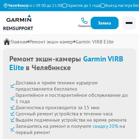
с
Ежедневно с 09:00 до 21:00
Челябинск
Гарантия до 1 года
Выезд мастера беспл
Заявка
Позвонить
REMSUPPORT
Главная
Ремонт экшн-камер
Garmin VIRB Elite
Ремонт экшн-камеры
Garmin VIRB
Elite
в Челябинске
Доставка и приём техники курьером
предоставляется бесплатно
Гарантийное и постгарантийное обслуживание до
1 года
Диагностика производится за 15 мин
Срочный ремонт устройства в течении часа
Выдаём подменные устройства на время ремонта
Запишитесь на ремонт и получите
скидку 20%
на
первый ремонт